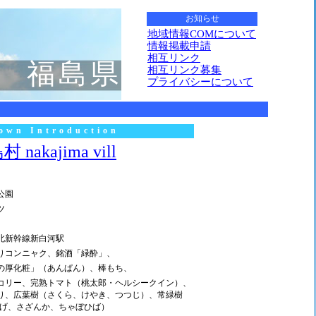
お知らせ
地域情報COMについて
情報掲載申請
相互リンク
福島県
相互リンク募集
プライバシーについて
own Introduction
 nakajima vill
公園
ツ
北新幹線新白河駅
りコンニャク、銘酒「緑酔」、
の厚化粧」（あんぱん）、棒もち、
コリー、完熟トマト（桃太郎・ヘルシークイン）、
り、広葉樹（さくら、けやき、つつじ）、常緑樹
つげ、さざんか、ちゃぼひば）