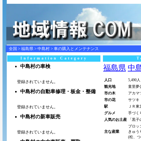
全国
>
福島県
>
中島村
> 車の購入とメンテナンス
Information Category
T
中島村の車検
福島県
中島村
人口
5,490人
登録されていません。
観光地
童里夢
中島村の自動車修理・板金・整備
市の木
アカマ
市の花
サツキ
駅
ＪＲ東
登録されていません。
グルメ
手づく
中島村の新車販売
人気のお土産
「黒子
ブロッ
主な産業
きゅう
登録されていません。
(松、