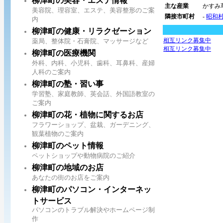
柳津町の美容・エステ情報
主な産業
かすみ
美容院、理容室、エステ、美容整形のご案
隣接市町村
-
昭和
内
柳津町の健康・リラクゼーション
相互リンク募集中
薬局、整体院・石膏院、マッサージなど
相互リンク募集中
柳津町の医療機関
外科、内科、小児科、歯科、耳鼻科、産婦
人科のご案内
柳津町の塾・習い事
学習塾、家庭教師、英会話、外国語教室の
ご案内
柳津町の花・植物に関するお店
フラワーショップ、盆栽、ガーデニング、
観葉植物のご案内
柳津町のペット情報
ペットショップや動物病院のご紹介
柳津町の地域のお店
あなたの街のお店をご案内
柳津町のパソコン・インターネッ
トサービス
パソコンのトラブル解決やホームページ制
作