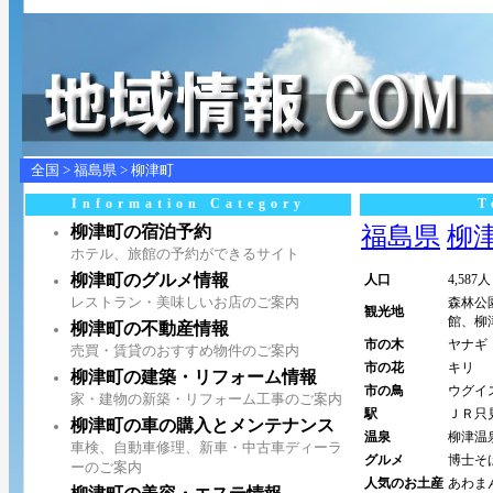
全国
>
福島県
>
柳津町
Information Category
T
柳津町の宿泊予約
福島県
柳津町
ホテル、旅館の予約ができるサイト
柳津町のグルメ情報
人口
4,587人
レストラン・美味しいお店のご案内
森林公
観光地
館、柳
柳津町の不動産情報
市の木
ヤナギ
売買・賃貸のおすすめ物件のご案内
市の花
キリ
柳津町の建築・リフォーム情報
市の鳥
ウグイ
家・建物の新築・リフォーム工事のご案内
駅
ＪＲ只
柳津町の車の購入とメンテナンス
温泉
柳津温
車検、自動車修理、新車・中古車ディーラ
グルメ
博士そ
ーのご案内
人気のお土産
あわま